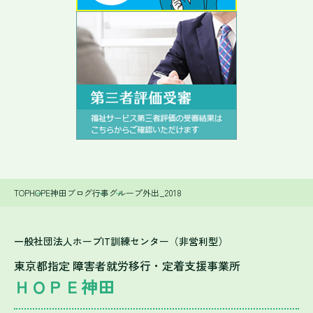
TOP
HOPE神田ブログ
行事
グループ外出_2018
一般社団法人ホープIT訓練センター（非営利型）
東京都指定 障害者就労移行・定着支援事業所
ＨＯＰＥ神田