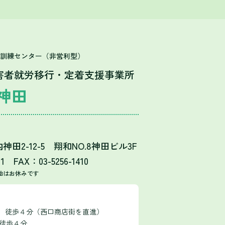
T訓練センター（非営利型）
害者就労移行・定着支援事業所
神田
田2-12-5 翔和NO.8神田ビル3F
11 FAX：03-5256-1410
始はお休みです
口 徒歩４分（西口商店街を直進）
 徒歩４分