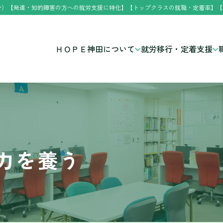
分）【発達・知的障害の方への就労支援に特化】【トップクラスの就職・定着率】【
ＨＯＰＥ神田について
就労移行・定着支援
力を養う