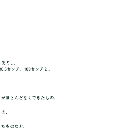
もあり…
90.5センチ、109センチと、
けがほとんどなくできたもの、
もの、
きたものなど、