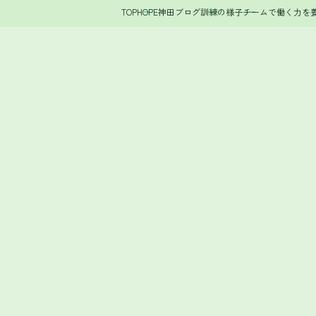
TOP
HOPE神田ブログ
訓練の様子
チームで働く力を