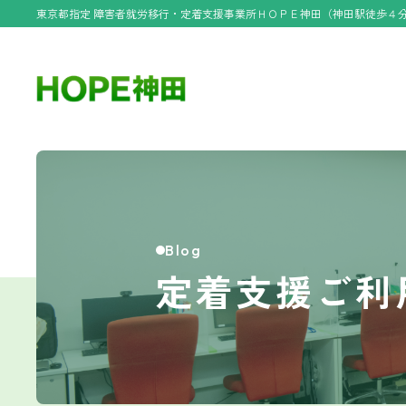
東京都指定 障害者就労移行・定着支援事業所ＨＯＰＥ神田（神田駅徒歩４
Blog
定着支援ご利