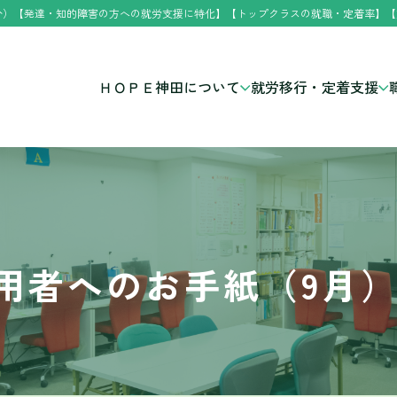
分）【発達・知的障害の方への就労支援に特化】【トップクラスの就職・定着率】【
ＨＯＰＥ神田について
就労移行・定着支援
用者へのお手紙（9月