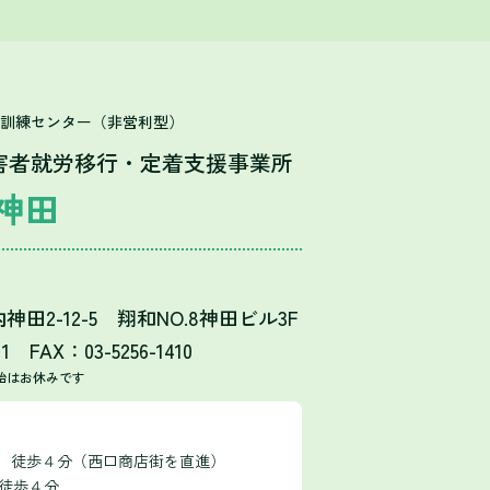
T訓練センター（非営利型）
害者就労移行・定着支援事業所
神田
田2-12-5 翔和NO.8神田ビル3F
11 FAX：03-5256-1410
始はお休みです
口 徒歩４分（西口商店街を直進）
 徒歩４分