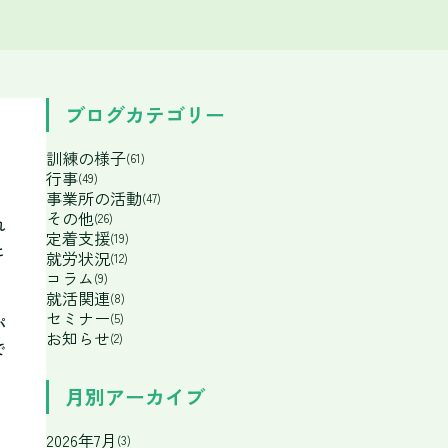
ブログカテゴリー
訓練の様子
(61)
行事
(49)
事業所の活動
(47)
その他
(26)
れ
定着支援
(19)
と
就労状況
(12)
コラム
(9)
就活関連
(8)
セミナー
(5)
パ
お知らせ
(2)
で
。
月別アーカイブ
2026年7月
(3)