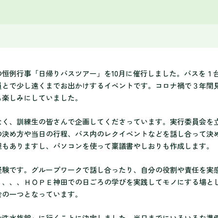
恒例行事「日帰りバスツアー」を10月に催行しました。バスを１
員とで少し遠くまでお出かけするイベントです。コロナ禍で３年間
も楽しみにしていました。
なく、訓練生の皆さんで企画してくださっています。実行委員会を
の決め方や当日の行程、バス内のレクイベントなどを話し合って決
担もありますし、パソコンを使って稟議書やしおりも作成します。
経験です。グループワークで話し合ったり、自分の役割や責任を実
り、、、ＨＯＰＥ神田での日ごろの学びを実践してモノにする場と
会の一つとなっています。
大洗水族館」に行くことに決定しました。当日までにいろいろな準