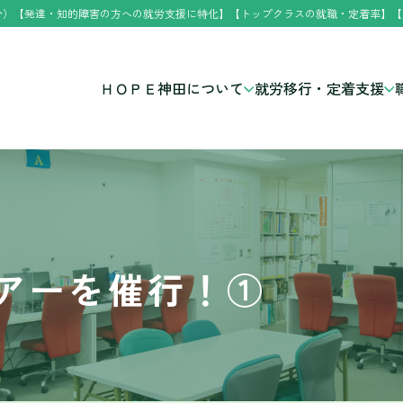
分）【発達・知的障害の方への就労支援に特化】【トップクラスの就職・定着率】【
ＨＯＰＥ神田について
就労移行・定着支援
アーを催行！①