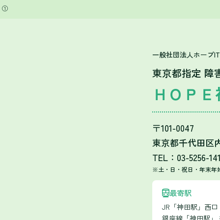
！①
一般社団法人ホープI
東京都指定 障
ＨＯＰＥ
〒101-0047
東京都千代田区内神
TEL：03-5256-14
※土・日・祝日・年末年
最寄駅
JR「神田駅」西
銀座線「神田駅」