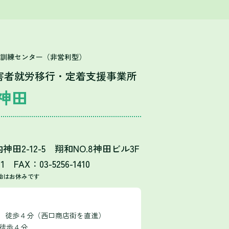
T訓練センター（非営利型）
害者就労移行・定着支援事業所
神田
田2-12-5 翔和NO.8神田ビル3F
11 FAX：03-5256-1410
始はお休みです
口 徒歩４分（西口商店街を直進）
 徒歩４分