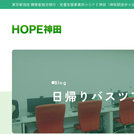
東京都指定 障害者就労移行・定着支援事業所ＨＯＰＥ神田（神田駅徒歩４
Blog
日帰りバスツ