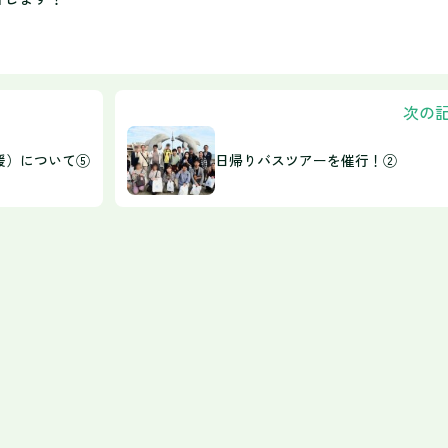
次の
援）について⑤
日帰りバスツアーを催行！②