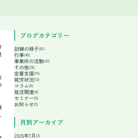
ブログカテゴリー
台
訓練の様子
(61)
見
行事
(49)
事業所の活動
(47)
その他
(26)
定着支援
(19)
立
就労状況
(12)
め
コラム
(9)
就活関連
(8)
セミナー
(5)
お知らせ
(2)
感
し
月別アーカイブ
2026年7月
(3)
備