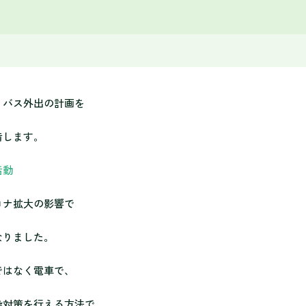
りバス外出の計画を
備します。
活動
ロナ拡大の影響で
なりました。
ではなく電車で、
染対策を行える方法で、