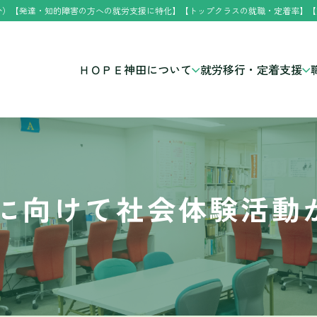
分）【発達・知的障害の方への就労支援に特化】【トップクラスの就職・定着率】【
ＨＯＰＥ神田について
就労移行・定着支援
に向けて社会体験活動