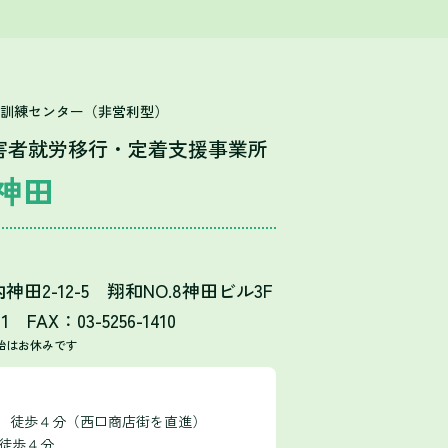
T訓練センター（非営利型）
害者就労移行・定着支援事業所
神田
田2-12-5 翔和NO.8神田ビル3F
11 FAX：03-5256-1410
始はお休みです
口 徒歩４分（西口商店街を直進）
 徒歩４分