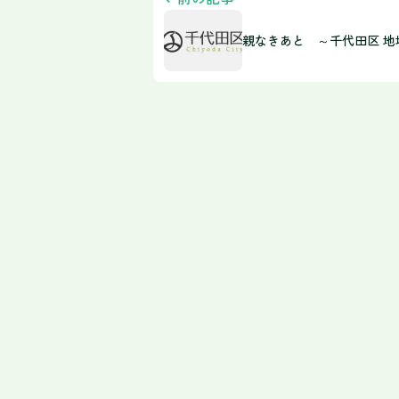
親なきあと ～千代田区 地