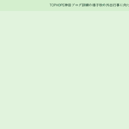
TOP
HOPE神田ブログ
訓練の様子
秋の外出行事に向