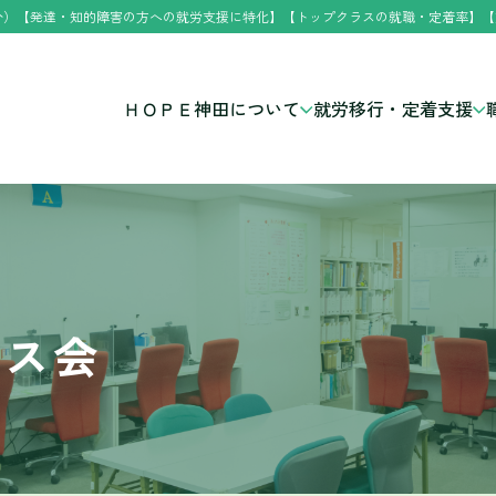
分）【発達・知的障害の方への就労支援に特化】【トップクラスの就職・定着率】【
ＨＯＰＥ神田について
就労移行・定着支援
マス会