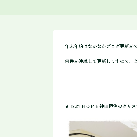
年末年始はなかなかブログ更新が
何件か連続して更新しますので、
★ 12.21 ＨＯＰＥ神田恒例のクリ
ス