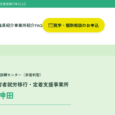
支援実績15年以上】
職員紹介
事業所紹介
FAQ
見学・個別相談のお申込
T訓練センター（非営利型）
害者就労移行・定着支援事業所
神田