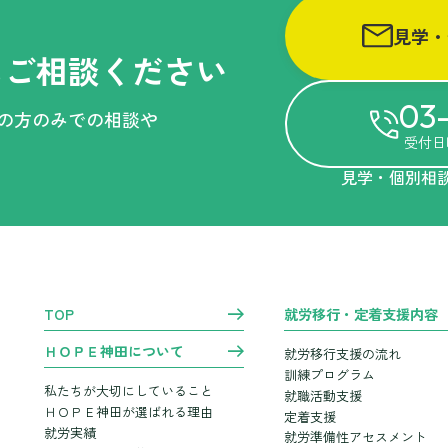
見学・
に
ご相談ください
03-
族の方のみでの相談や
受付日時
見学・個別相
TOP
就労移行・定着支援内容
ＨＯＰＥ神田について
就労移行支援の流れ
訓練プログラム
私たちが大切にしていること
就職活動支援
ＨＯＰＥ神田が選ばれる理由
定着支援
就労実績
就労準備性アセスメント