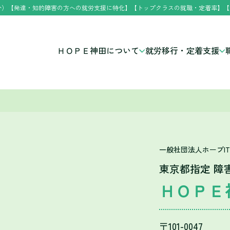
分）【発達・知的障害の方への就労支援に特化】【トップクラスの就職・定着率】【
ＨＯＰＥ神田について
就労移行・定着支援
一般社団法人ホープI
東京都指定 障
ＨＯＰＥ
〒101-0047