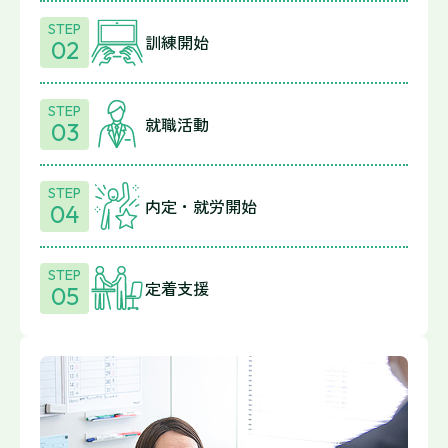
STEP
訓練開始
02
STEP
就職活動
03
STEP
内定・就労開始
04
STEP
定着支援
05