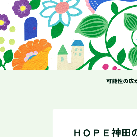
可能性の広
ＨＯＰＥ神田