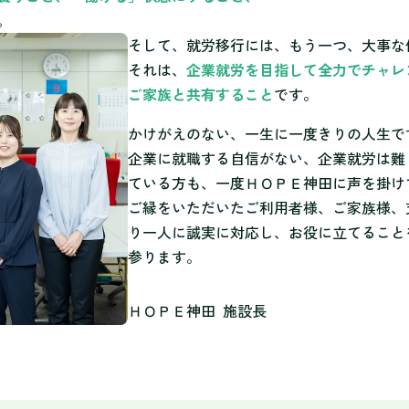
。
そして、就労移行には、もう一つ、大事な
それは、
企業就労を目指して全力でチャレ
ご家族と共有すること
です。
かけがえのない、一生に一度きりの人生で
企業に就職する自信がない、企業就労は難
ている方も、一度ＨＯＰＥ神田に声を掛け
ご縁をいただいたご利用者様、ご家族様、
り一人に誠実に対応し、お役に立てること
参ります。
ＨＯＰＥ神田 施設長