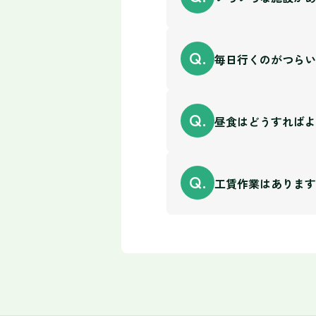
A.
ルの向上に特に力を
の方が多く通われる
まずは、見学にお越
Q.
毎日行くのがつらい
で、ご興味がわきま
A.
の希望する訓練が受
す。
現在の体力・集中力
Q.
昼食はどうすればよ
選択することができ
A.
す。ＨＯＰＥ神田で
ています。
昼食の取り方は自由
Q.
工賃作業はあります
・お弁当を持ってき
・外にお弁当を買い
A.
・外のお店に食べに
工賃作業（お金を得
なお、電子レンジや
A.
よるデータ入力、企
ます。
百円から５千円の支