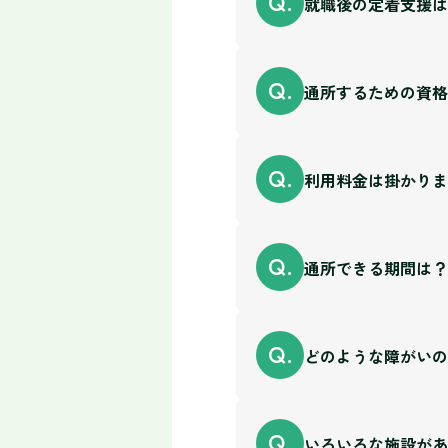
Q.
就職後の定着支援は
ＨＯＰＥ神田は開所
Q.
通所するための資格
就労後のご本人の状
A.
等）を行っておりま
田も事業指定を受け
原則18歳以上から
Q.
利用料金は掛かりま
ば、どこにお住まい
A.
を発行していただく
給者証を発行してい
ほとんどの方が自己
Q.
通所できる期間は？
で300万円以上600
A.
その目安です。詳し
通所に掛かる交通費は
Q.
A.
どのような障がいの
通常は2年間ですが
す。安心して通所く
主に知的障がい、発
Q.
いろいろな施設があ