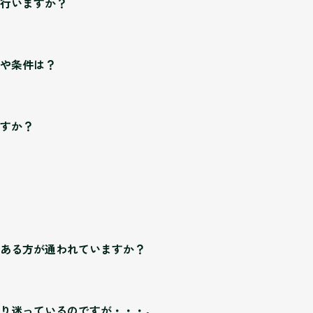
行いますか？
以来、定着支援に力を入れています。
や条件は？
況や雇用先企業の求めに応じて、特に期間を定めずに定着支援（支
すが、平成３０年の法改正で、「就労定着支援事業」が制度化され
、長期就労を目指した定着支援をさらに充実して行って参ります。
65歳未満までの障がいや難病をお持ちの方で、ＨＯＰＥ神田の場合、
すか？
の方でも通所いただけます。通所にはお住まいの市区町村から「障
必要があります。障害者手帳をお持ちのない方でも、医師の診断書
ただける場合もございますので、まずはお気軽にご相談ください。
負担なしでサービスを受けられていますが、利用を希望される本人
万円以下の場合は月9,300円、それを超える場合は月37,200円の自
くはお問い合わせください。)
、ＨＯＰＥ神田の通所交通費助成制度をご利用いただけます。月15
ある方が通われていますか？
、延長申請を行い、市区町村がその必要性を認めればもう1年、計3
ださい。
達障がい、精神障がいの方が通われていますが、ＨＯＰＥ神田では
り迷っているのですが・・・。