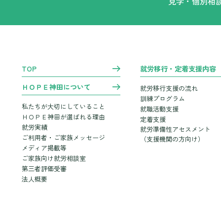
見学・個別相
TOP
就労移行・定着支援内容
ＨＯＰＥ神田について
就労移行支援の流れ
訓練プログラム
私たちが大切にしていること
就職活動支援
ＨＯＰＥ神田が選ばれる理由
定着支援
就労実績
就労準備性アセスメント
ご利用者・ご家族メッセージ
（支援機関の方向け）
メディア掲載等
ご家族向け就労相談室
第三者評価受審
法人概要