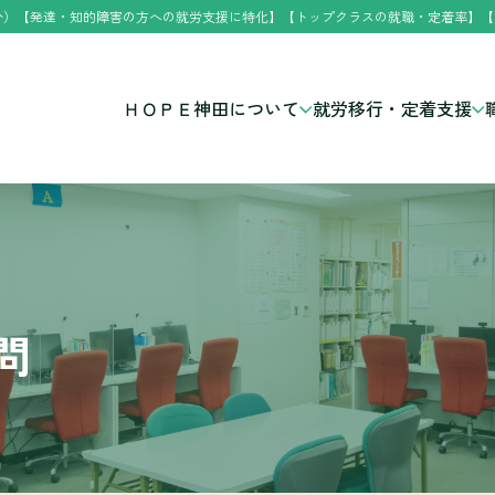
分）【発達・知的障害の方への就労支援に特化】【トップクラスの就職・定着率】【
ＨＯＰＥ神田について
就労移行・定着支援
問