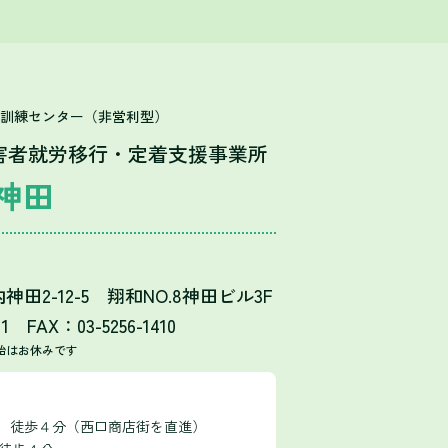
T訓練センター（非営利型）
害者就労移行・定着支援事業所
神田
田2-12-5 翔和NO.8神田ビル3F
11 FAX：03-5256-1410
始はお休みです
口 徒歩４分（西口商店街を直進）