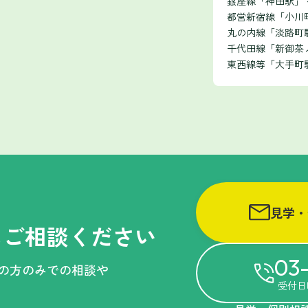
銀座線「神田駅」
都営新宿線「小川町
丸の内線「淡路町駅
千代田線「新御茶
東西線等「大手町
見学・
に
ご相談ください
03-
族の方のみでの相談や
受付日時