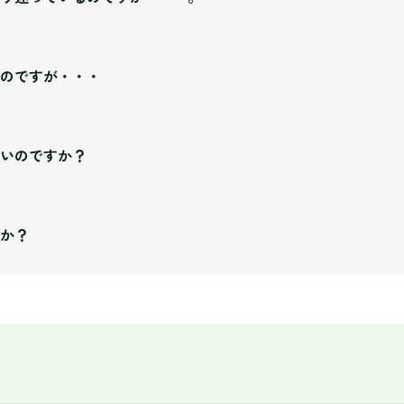
入れていることから、対人関係スキルに課題のある発達障がいの方
ようになっています。
しください。見学は随時受け付けております。実際にご覧いただき
のですが・・・
したら、3日～5日の体験通所をしていただきます。体験通所をされ
けられると判断されましたら、正式な通所手続きに進んでください
・障がい特性等に合わせて、通所当初は午前中だけにするとか、週
いのですか？
ます。基礎体力を養うこと、生活リズムを整えることなども、就職
は、無理なくスタートして、最終的には毎日、全カリキュラムに参
です。
か？
てＨＯＰＥ神田で食べる
に行ってＨＯＰＥ神田で食べる
行く
られる作業）は実施していますが、不定期です。今までの実施例と
冷蔵庫、自販機、給湯器はＨＯＰＥ神田にあります。もちろん、体
業や福祉機関からの受託によるラベル貼り、商品梱包などです。作
払い実績（月）があります。