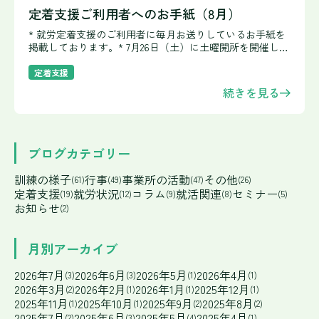
定着支援ご利用者へのお手紙（8月）
* 就労定着支援のご利用者に毎月お送りしているお手紙を
掲載しております。* 7月26日（土）に土曜開所を開催しま
した。この暑さですので、涼しい事業所の室内でモノづく
り体験を行いました。今年度は「モール人形」を作成しま
定着支援
した
続きを見る
ブログカテゴリー
訓練の様子
行事
事業所の活動
その他
(61)
(49)
(47)
(26)
定着支援
就労状況
コラム
就活関連
セミナー
(19)
(12)
(9)
(8)
(5)
お知らせ
(2)
月別アーカイブ
2026年7月
2026年6月
2026年5月
2026年4月
(3)
(3)
(1)
(1)
2026年3月
2026年2月
2026年1月
2025年12月
(2)
(1)
(1)
(1)
2025年11月
2025年10月
2025年9月
2025年8月
(1)
(1)
(2)
(2)
2025年7月
2025年6月
2025年5月
2025年4月
(2)
(3)
(4)
(1)