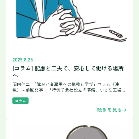
2025.8.25
[コラム] 配慮と工夫で、安心して働ける場所
へ
岡内伸二 「障がい者雇用への挑戦と学び」コラム（連
載） – 前回記事 「特例子会社設立の準備、小さな工場か
ら広がった大きなチャレンジ」（第３回） 障がい者スタッ
フの採用活動 まずはハローワークに相談して何度
コラム
続きを見る