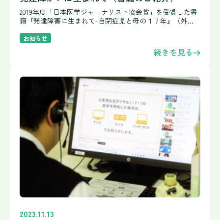
2019年度「日本医学ジャーナリスト協会賞」を受賞した書
籍『発達障害に生まれて-自閉症児と母の１７年』（外部
リンク）が文庫本になりました。 発達障害に生まれて-自
閉症児と母の１７年 私たちが事業所見学でご家族とはじめ
お知らせ
てお
続きを見る
2023.11.13