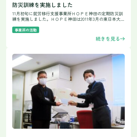
防災訓練を実施しました
11月初旬に就労移行支援事業所ＨＯＰＥ神田の定期防災訓
練を実施しました。ＨＯＰＥ神田は2011年3月の東日本大震
災も経験しています。防災訓練では、大規模地震の発生と
下階飲食店からの出火を想定した避難訓練や、非常用避難
事業所の活動
袋の
続きを見る