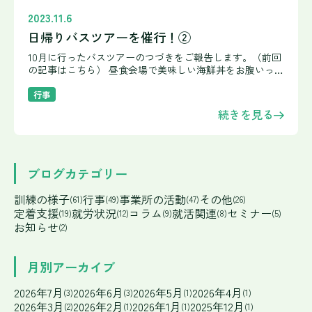
2023.11.6
日帰りバスツアーを催行！②
10月に行ったバスツアーのつづきをご報告します。（前回
の記事はこちら） 昼食会場で美味しい海鮮丼をお腹いっぱ
いにいただいた後、大洗水族館に入館。バス外出企画の実
行委員が、事前に団体予約と減免申請（げんめんしんせ
行事
い）をして
続きを見る
ブログカテゴリー
訓練の様子
行事
事業所の活動
その他
(61)
(49)
(47)
(26)
定着支援
就労状況
コラム
就活関連
セミナー
(19)
(12)
(9)
(8)
(5)
お知らせ
(2)
月別アーカイブ
2026年7月
2026年6月
2026年5月
2026年4月
(3)
(3)
(1)
(1)
2026年3月
2026年2月
2026年1月
2025年12月
(2)
(1)
(1)
(1)