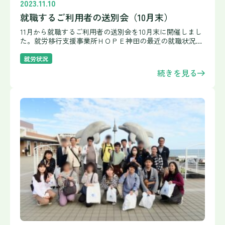
2023.11.10
就職するご利用者の送別会（10月末）
11月から就職するご利用者の送別会を10月末に開催しまし
た。就労移行支援事業所ＨＯＰＥ神田の最近の就職状況は
「就労状況」のページでもご確認いただけます。 事業所で
の訓練成果や就活の様子をスライドで発表いただきました
就労状況
通所
続きを見る