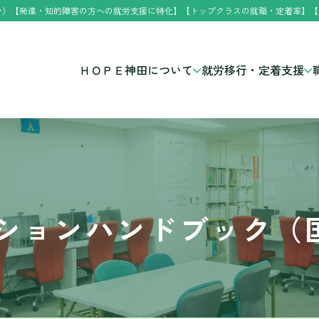
分）【発達・知的障害の方への就労支援に特化】【トップクラスの就職・定着率】【
ＨＯＰＥ神田について
就労移行・定着支援
ションハンドブック（