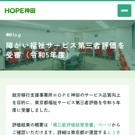
Blog
障がい福祉サービス第三者評価を
受審（令和5年度）
就労移行支援事業所ＨＯＰＥ神田のサービス品質向上
を目的に、東京都福祉サービス第三者評価を令和５年
度に受審しました。
評価結果の概要は
「第三者評価結果受審」ページ
から
ご確認いただけます。詳細は東京都が運営する
とうき